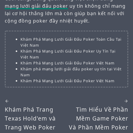
mạng lưới giải đấu poker
uy tín không chỉ mang
lại cơ hội thắng lớn mà còn giúp bạn kết nối với
cộng đồng poker đầy nhiệt huyết.
Khám Phá Mạng Lưới Giải Đấu Poker Toàn Cầu Tại
Việt Nam
Khám Phá Mạng Lưới Giải Đấu Poker Uy Tín Tại
Việt Nam
Khám Phá Mạng Lưới Giải Đấu Poker Việt Nam
Khám phá mạng lưới giải đấu poker uy tín tại Việt
Nam
Khám Phá Mạng Lưới Giải Đấu Poker Việt Nam
Khám Phá Trang
Tìm Hiểu Về Phần
Texas Hold'em và
Mềm Game Poker
Trang Web Poker
Và Phần Mềm Poker